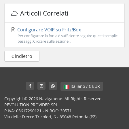
Articoli Correlati
Configurare VOIP su Fritz!Box
Per configurare la fonia è sufficiente seguire questi semplici
passaggi:Cliccare sulla sezione...
« Indietro
Italiano / € EUR
Copyright © 2026 Navigabene. All Rights Reserved.
REVOLUTION PROVIDER SRL
P.IVA: 03617290121 - N.ROC: 30571
Via delle Frecce Tricolori, 6 - 85048 Rotonda (PZ)